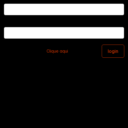
Email
Senha
Esqueceu sua senha?
Clique aqui